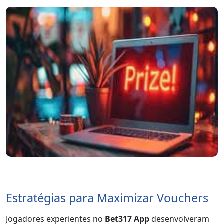
Estratégias para Maximizar Vouchers
Jogadores experientes no
Bet317 App
desenvolveram