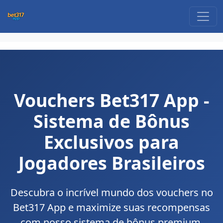
Home
Voucher
Vouchers Bet317 App -
Sistema de Bônus
Exclusivos para
Jogadores Brasileiros
Descubra o incrível mundo dos vouchers no
Bet317 App e maximize suas recompensas
com nosso sistema de bônus premium,