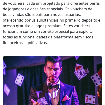
de vouchers, cada um projetado para diferentes perfis
de jogadores e ocasiões especiais. Os vouchers de
boas-vindas são ideais para novos usuários,
oferecendo bônus substanciais no primeiro depósito e
acesso gratuito a jogos premium. Estes vouchers
funcionam como um convite especial para explorar
todas as funcionalidades da plataforma sem riscos
financeiros significativos.