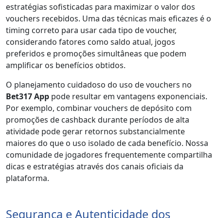
estratégias sofisticadas para maximizar o valor dos
vouchers recebidos. Uma das técnicas mais eficazes é o
timing correto para usar cada tipo de voucher,
considerando fatores como saldo atual, jogos
preferidos e promoções simultâneas que podem
amplificar os benefícios obtidos.
O planejamento cuidadoso do uso de vouchers no
Bet317 App
pode resultar em vantagens exponenciais.
Por exemplo, combinar vouchers de depósito com
promoções de cashback durante períodos de alta
atividade pode gerar retornos substancialmente
maiores do que o uso isolado de cada benefício. Nossa
comunidade de jogadores frequentemente compartilha
dicas e estratégias através dos canais oficiais da
plataforma.
Segurança e Autenticidade dos