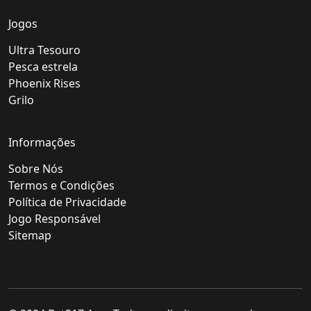
Jogos
Ultra Tesouro
Pesca estrela
Phoenix Rises
Grilo
Informações
Sobre Nós
Termos e Condições
Política de Privacidade
Jogo Responsável
Sitemap