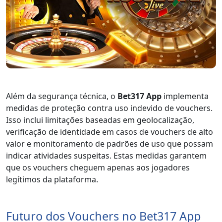
Além da segurança técnica, o
Bet317 App
implementa
medidas de proteção contra uso indevido de vouchers.
Isso inclui limitações baseadas em geolocalização,
verificação de identidade em casos de vouchers de alto
valor e monitoramento de padrões de uso que possam
indicar atividades suspeitas. Estas medidas garantem
que os vouchers cheguem apenas aos jogadores
legítimos da plataforma.
Futuro dos Vouchers no Bet317 App