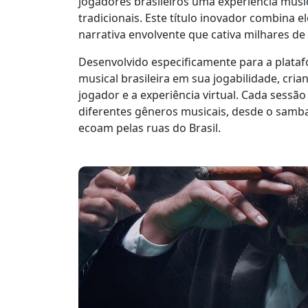
jogadores brasileiros uma experiência music
tradicionais. Este título inovador combina 
narrativa envolvente que cativa milhares de
Desenvolvido especificamente para a plat
musical brasileira em sua jogabilidade, cr
jogador e a experiência virtual. Cada sessã
diferentes gêneros musicais, desde o samb
ecoam pelas ruas do Brasil.