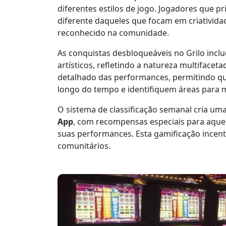
diferentes estilos de jogo. Jogadores que 
diferente daqueles que focam em criativid
reconhecido na comunidade.
As conquistas desbloqueáveis no Grilo inc
artísticos, refletindo a natureza multifacet
detalhado das performances, permitindo 
longo do tempo e identifiquem áreas para m
O sistema de classificação semanal cria um
App
, com recompensas especiais para aque
suas performances. Esta gamificação incent
comunitários.