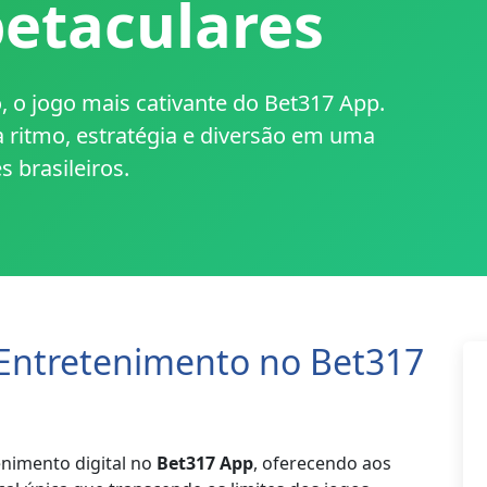
petaculares
, o jogo mais cativante do Bet317 App.
 ritmo, estratégia e diversão em uma
 brasileiros.
 Entretenimento no Bet317
nimento digital no
Bet317 App
, oferecendo aos