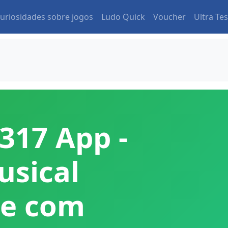
uriosidades sobre jogos
Ludo Quick
Voucher
Ultra Te
t317 App -
usical
e com