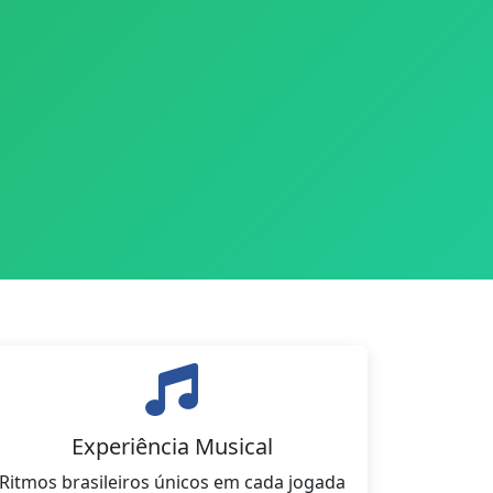
Experiência Musical
Ritmos brasileiros únicos em cada jogada