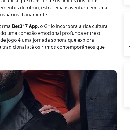
al única que transcende os limites dos jogos
elementos de ritmo, estratégia e aventura em uma
 usuários diariamente.
aforma
Bet317 App
, o Grilo incorpora a rica cultura
iando uma conexão emocional profunda entre o
o de jogo é uma jornada sonora que explora
a tradicional até os ritmos contemporâneos que