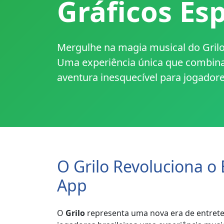
Gráficos Es
Mergulhe na magia musical do Grilo
Uma experiência única que combina
aventura inesquecível para jogadores
O Grilo Revoluciona o
App
O
Grilo
representa uma nova era de entrete